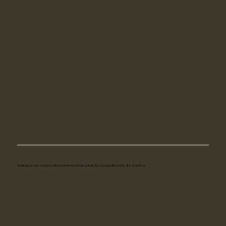
Instagram
Subpila
LinkedIn
SOBRE NOSOTROS
RECURSOS
Iniciativas
Centro de recursos
Misión
Hoja informativa
Equipo
Biblia
Activismo interno
La película
Conectar
Historias
Medios de
comunicación
Estamos en conversaciones activas para la recaudación de fondos.
Por favor, póngase en contacto con
rae@unthinkable.earth
CONTRIBUIR
Todas las donaciones nos ayudan a mantener nuestra programación
en crecimiento durante los próximos años cruciales para el clima.