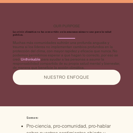
OUR PURPOSE
La crisis climática se ha convertido en la amenaza número uno para la salud
pública.
Muchas más comunidades sufrirán una profunda angustia y
trauma si los líderes no implementan cambios profundos en la
protección del clima, con mayor rapidez y eficacia que nunca. No
podemos permitirnos esperar a que hagan lo correcto, por eso se
creó
Unthinkable
para ayudar a las personas a asumir la
responsabilidad compartida de su propia salud mental y bienestar,
de manera que beneficie la acción climática.
NUESTRO ENFOQUE
Somos:
Pro-ciencia, pro-comunidad, pro-hablar
sobre nuestros sentimientos abierta y