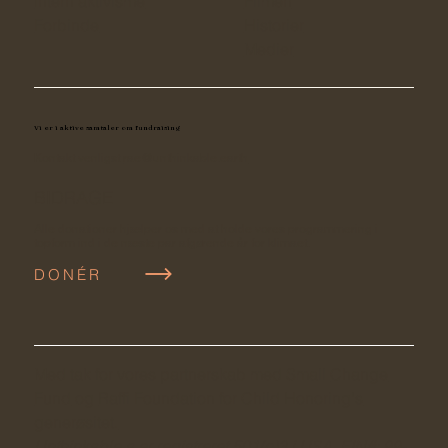
Intern aktivisme
Filmen
Forbinde
Historier
Medier
Vi er i aktive samtaler om fundraising
Kontakt venligst
rae@unthinkable.earth
BIDRAGE
Alle donationer hjælper os med at holde vores programmering i
topform ind i de næste par afgørende år for klimaet.
DONÉR
Med tak for vores partnerskab med Small
Change
Fund
og
Raffi Foundation for Child Honoring's
generøsitet.
Unthinkable a er registreret 501(c)3 i USA, EIN#: 99-