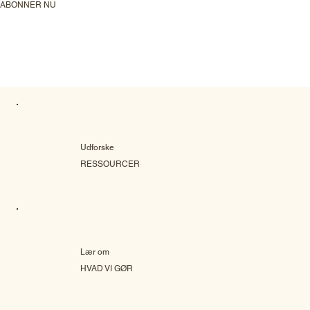
ABONNER NU
Udforske
RESSOURCER
Lær om
HVAD VI GØR