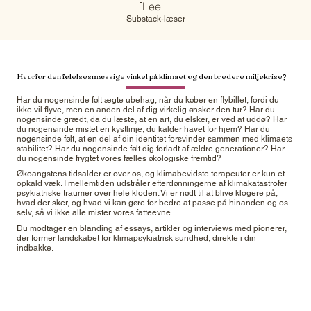
-
Lee
Substack-læser
Hvorfor den følelsesmæssige vinkel på klimaet og den bredere miljøkrise?
Har du nogensinde følt ægte ubehag, når du køber en flybillet, fordi du
ikke vil flyve, men en anden del af dig virkelig ønsker den tur? Har du
nogensinde grædt, da du læste, at en art, du elsker, er ved at uddø? Har
du nogensinde mistet en kystlinje, du kalder havet for hjem? Har du
nogensinde følt, at en del af din identitet forsvinder sammen med klimaets
stabilitet? Har du nogensinde følt dig forladt af ældre generationer? Har
du nogensinde frygtet vores fælles økologiske fremtid?
Økoangstens tidsalder er over os, og klimabevidste terapeuter er kun et
opkald væk. I mellemtiden udstråler efterdønningerne af klimakatastrofer
psykiatriske traumer over hele kloden. Vi er nødt til at blive klogere på,
hvad der sker, og hvad vi kan gøre for bedre at passe på hinanden og os
selv, så vi ikke alle mister vores fatteevne.
Du modtager en blanding af essays, artikler og interviews med pionerer,
der former landskabet for klimapsykiatrisk sundhed, direkte i din
indbakke.