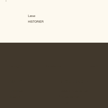
Læse
HISTORIER
Instagram
Understak
LinkedIn
OM OS
RESSOURCER
Initiativer
Ressourcecenter
Mission
Nyhedsbrev
Hold
Bogen