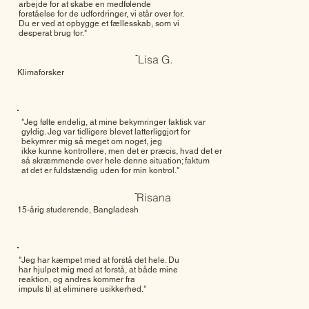
arbejde for at skabe en medfølende
forståelse for de udfordringer, vi står over for.
Du er ved at opbygge et fællesskab, som vi
desperat brug for."
-
Lisa G.
Klimaforsker
"Jeg følte endelig, at mine bekymringer faktisk var
gyldig. Jeg var tidligere blevet latterliggjort for
bekymrer mig så meget om noget, jeg
ikke kunne kontrollere, men det er præcis, hvad det er
så skræmmende over hele denne situation; faktum
at det er fuldstændig uden for min kontrol."
-
Risana
15-årig studerende, Bangladesh
"Jeg har kæmpet med at forstå det hele. Du
har hjulpet mig med at forstå, at både mine
reaktion, og andres kommer fra
impuls til at eliminere usikkerhed."