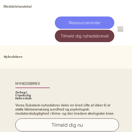
Meddelelsestekst
Ressourcecenter
Tilmeld dig nyhedsbrevet
Nyhedsbrev
NYHEDSBREV
Deltag i
Utænkelig
fællesskab
Vores Substack-nyhedsbrev deler en bred vifte af idéer til at
støtte følelsesmæssig sundhed og psykologisk
modstandsdygtighed i klima- og den bredere økologiske krise.
Tilmeld dig nu