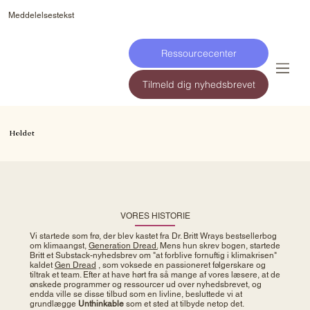
Meddelelsestekst
Ressourcecenter
Tilmeld dig nyhedsbrevet
Holdet
VORES HISTORIE
Vi startede som frø, der blev kastet fra Dr. Britt Wrays bestsellerbog
om klimaangst,
Generation Dread.
Mens hun skrev bogen, startede
Britt et Substack-nyhedsbrev om "at forblive fornuftig i klimakrisen"
kaldet
Gen Dread
, som voksede en passioneret følgerskare og
tiltrak et team. Efter at have hørt fra så mange af vores læsere, at de
ønskede programmer og ressourcer ud over nyhedsbrevet, og
endda ville se disse tilbud som en livline, besluttede vi at
grundlægge
Unthinkable
som et sted at tilbyde netop det.