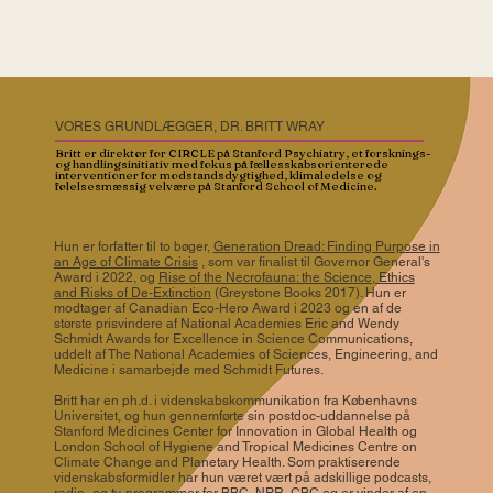
VORES GRUNDLÆGGER, DR. BRITT WRAY
Britt er direktør for CIRCLE på Stanford Psychiatry, et forsknings-
og handlingsinitiativ med fokus på fællesskabsorienterede
interventioner for modstandsdygtighed, klimaledelse og
følelsesmæssig velvære på Stanford School of Medicine.
Hun er forfatter til to bøger,
Generation Dread: Finding Purpose in
an Age of Climate Crisis
, som var finalist til Governor General's
Award i 2022, og
Rise of the Necrofauna: the Science, Ethics
and Risks of De-Extinction
(Greystone Books 2017). Hun er
modtager af Canadian Eco-Hero Award i 2023 og en af de
største prisvindere af National Academies Eric and Wendy
Schmidt Awards for Excellence in Science Communications,
uddelt af The National Academies of Sciences, Engineering, and
Medicine i samarbejde med Schmidt Futures.
Britt har en ph.d. i videnskabskommunikation fra Københavns
Universitet, og hun gennemførte sin postdoc-uddannelse på
Stanford Medicines Center for Innovation in Global Health og
London School of Hygiene and Tropical Medicines Centre on
Climate Change and Planetary Health. Som praktiserende
videnskabsformidler har hun været vært på adskillige podcasts,
radio- og tv-programmer for BBC, NPR, CBC og er vinder af en