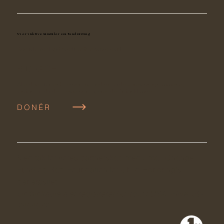
Vi er i aktive samtaler om fundraising
Kontakt venligst
rae@unthinkable.earth
BIDRAGE
Alle donationer hjælper os med at holde vores programmering i
topform ind i de næste par afgørende år for klimaet.
DONÉR
Med tak for vores partnerskab med Small
Change
Fund
og
Raffi Foundation for Child Honoring's
generøsitet.
Unthinkable a er registreret 501(c)3 i USA, EIN#: 99-
2464672