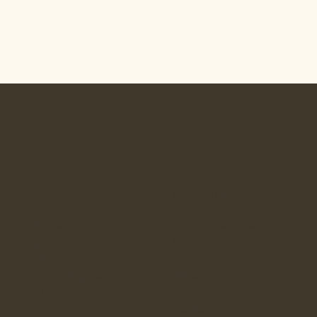
Instagram
Understak
LinkedIn
OM OS
RESSOURCER
Initiativer
Ressourcecenter
Mission
Nyhedsbrev
Hold
Bogen
Intern aktivisme
Filmen
Forbinde
Historier
Medier