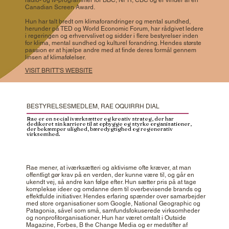
Canadian Screen Award.
Hun har talt bredt om klimaforandringer og mental sundhed,
herunder på TED og World Economic Forum, har rådgivet ledere
i regeringen og erhvervslivet og sidder i flere bestyrelser inden
for klima, mental sundhed og kulturel forandring. Hendes største
passion er at hjælpe andre med at finde deres formål gennem
linsen af klimafølelser.
VISIT BRITT'S WEBSITE
BESTYRELSESMEDLEM, RAE OQUIRRH DIAL
Rae er en social iværksætter og kreativ strateg, der har
dedikeret sin karriere til at opbygge og styrke organisationer,
der bekæmper ulighed, bæredygtighed og regenerativ
virksomhed.
Rae mener, at iværksætteri og aktivisme ofte kræver, at man
offentligt gør krav på en verden, der kunne være til, og går en
ukendt vej, så andre kan følge efter. Hun sætter pris på at tage
komplekse ideer og omdanne dem til overbevisende brands og
effektfulde initiativer. Hendes erfaring spænder over samarbejder
med store organisationer som Google, National Geographic og
Patagonia, såvel som små, samfundsfokuserede virksomheder
og nonprofitorganisationer. Hun har været omtalt i Outside
Magazine, Forbes, B the Change Media og er medstifter af