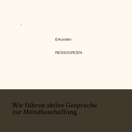
Erkunden
RESSOURCEN
Wir führen aktive Gespräche
zur Mittelbeschaffung
Bitte wenden Sie sich an
rae@unthinkable.earth