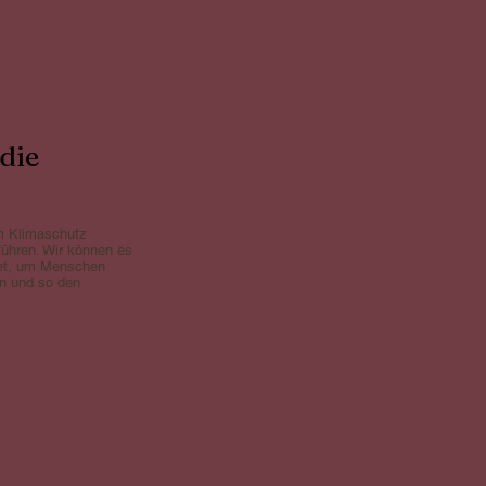
die
im Klimaschutz
führen. Wir können es
et, um Menschen
en und so den