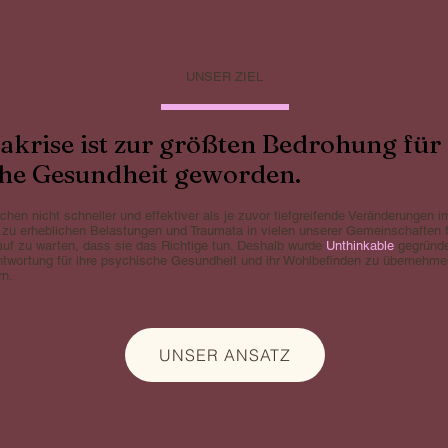
UNSER ZIEL
akrise ist zur größten Bedrohung für 
che Gesundheit geworden.
chen nicht schneller und effektiver als je zuvor tiefgreifende Veränderungen 
 zu erheblichen Belastungen und Traumata in vielen unserer Gemeinschaften 
rauf zu warten, dass sie das Richtige tun. Deshalb wurde
Unthinkable
gegründ
antwortung für ihre psychische Gesundheit und ihr Wohlbefinden zu übernehm
rn.
UNSER ANSATZ