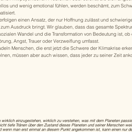
hllos und wenig emotional fühlen, werden beschämt, zum Sch
atisiert.
verfolgen einen Ansatz, der nur Hoffnung zulässt und schwier
t zum Ausdruck bringt. Wir glauben, dass das gesamte Spektru
sozialen Wandel und die Transformation von Bedeutung ist, ob
rung, Angst, Trauer oder Verzweiflung umfasst.
adeln Menschen, die erst jetzt die Schwere der Klimakrise erk
elnen, müssen aber auch wissen, dass jeder zu seiner Zeit an
 wirklich einzugestehen, wirklich zu verstehen, was mit dem Planeten passie
icht tiefe Tränen über den Zustand dieses Planeten und seiner Menschen wei
nd wenn man erst einmal an diesem Punkt angekommen ist, kann einen nur d