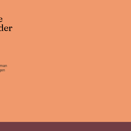
e
der
e man
gen