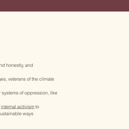
nd honestly, and
ges, veterans of the climate
 systems of oppression, like
t
internal activism
to
 sustainable ways