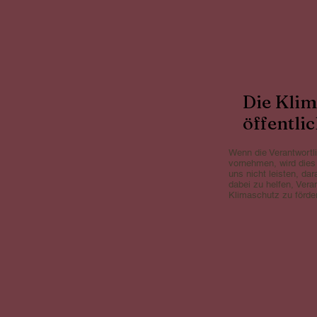
Die Klim
öffentli
Wenn die Verantwortli
vornehmen, wird dies
uns nicht leisten, da
dabei zu helfen, Ver
Klimaschutz zu förde