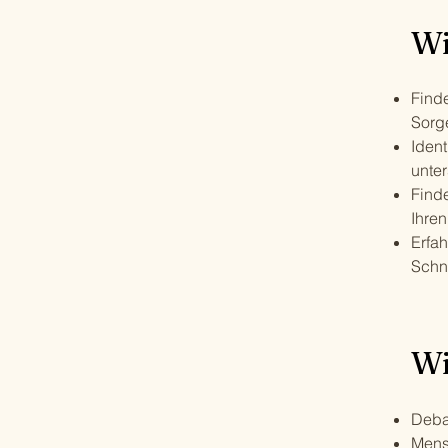
Wi
Find
Sorge
Ident
unte
Find
Ihre
Erfa
Schn
Wi
Debat
Mens