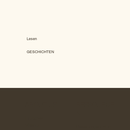
Lesen
GESCHICHTEN
ABOUT US
RESSOURCE
N
Initiativen
Mission
Ressourcen-Hub