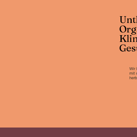
Unt
Org
Kli
Ges
Wir 
mit
herb