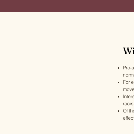
Wi
Pro-s
norm
For e
movem
Inter
raci
Of th
effec