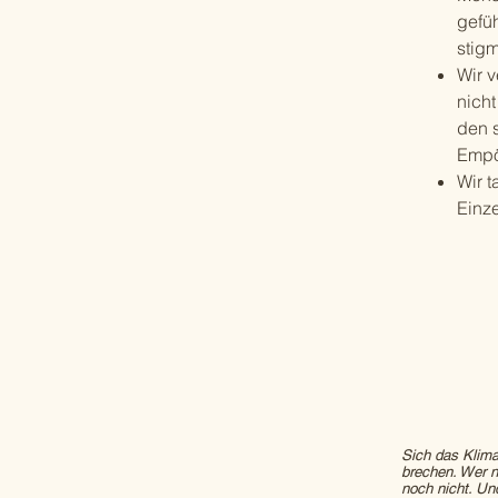
gefü
stigm
Wir 
nich
den 
Empö
Wir t
Einz
Sich das Klima
brechen. Wer n
noch nicht. U