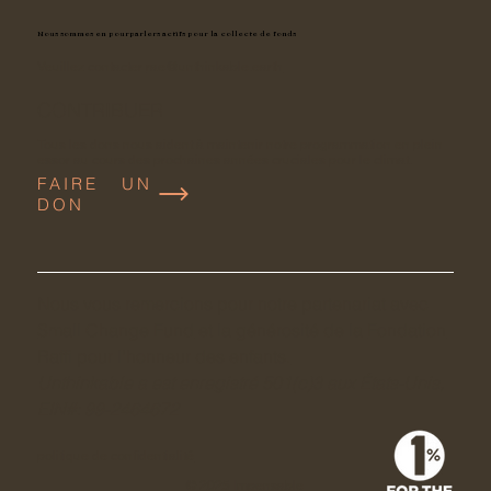
Nous sommes en pourparlers actifs pour la collecte de fonds
Veuillez contacter
rae@unthinkable.earth
CONTRIBUER
Tous les dons nous aident à maintenir notre programmation en plein
essor au cours des prochaines années cruciales pour le climat.
FAIRE UN
DON
Nous vous remercions pour notre partenariat avec
Small Change Fund
et la générosité de la
Fondation
Raffi pour l'honneur des enfants.
Unthinkable a est enregistré 501(c)3 aux États-Unis,
EIN#: 99-2464672
politique de confidentialité
© 2025 Impensable