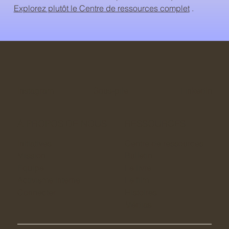
Explorez plutôt le Centre de ressources complet
.
Instagram
Sous-pile
LinkedIn
À PROPOS DE NOUS
RESSOURCES
Initiatives
Centre de ressources
Mission
Bulletin
Équipe
Le livre
Activisme interne
Le film
Connecter
Histoires
Médias